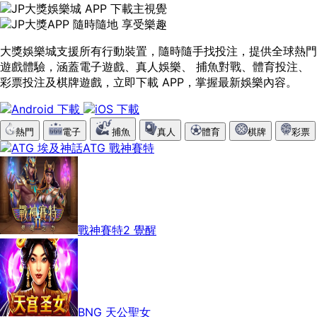
近期文章
超值回饋拿不完！dg百家樂攻略優惠活動助你戰力
加倍
告別盲目下注！dg百家樂下載資金管理策略大公開
隨時隨地即刻開局！dg夢幻百家樂行動端讓你贏在
起跑點
掌握勝利密碼！dg百家樂帶你解鎖線上娛樂新境界
2026世足狂熱來襲！世界杯運彩全台唯一合法線
上投注24小時熱血不間斷
近期留言