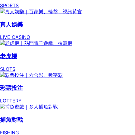
分類
dg夢幻百家樂
dg百家樂
dg百家樂下載
dg百家樂攻略
未分類
搜尋
搜
尋