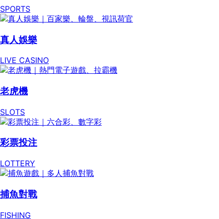
章:
彙整
2026 年 8 月
2026 年 7 月
2026 年 6 月
分類
dg夢幻百家樂
dg百家樂
dg百家樂下載
dg百家樂技巧
dg百家樂攻略