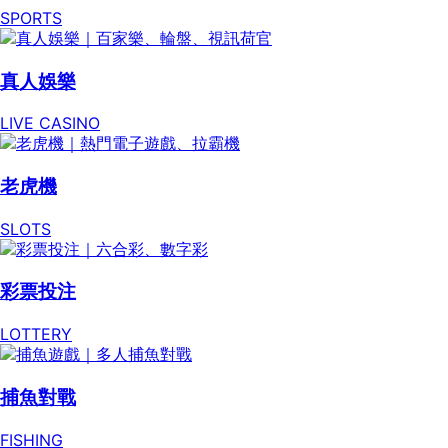
分類
dg夢幻百家樂
dg百家樂
dg百家樂下載
dg百家樂攻略
未分類
搜尋
搜
尋