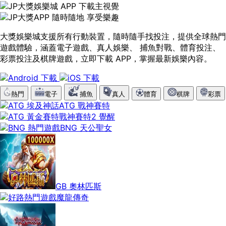
未分類
搜尋
搜
尋
近期文章
超值回饋拿不完！dg百家樂攻略優惠活動助你戰力
加倍
告別盲目下注！dg百家樂下載資金管理策略大公開
隨時隨地即刻開局！dg夢幻百家樂行動端讓你贏在