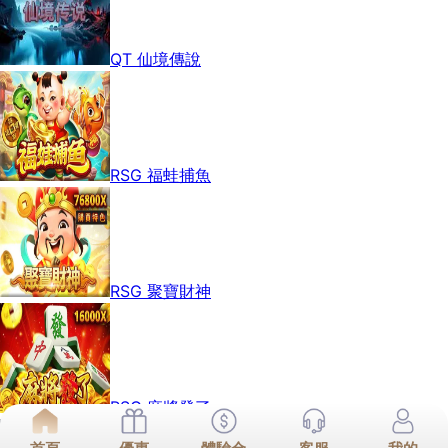
起跑點
掌握勝利密碼！dg百家樂帶你解鎖線上娛樂新境界
2026世足狂熱來襲！世界杯運彩全台唯一合法線
上投注24小時熱血不間斷
近期留言
尚無留言可供顯示。
DG娛樂城官方試玩站
教你DG百家樂牌路贏錢公式有一套經過
數學驗證、優於賭規的百家樂投注打法技巧就能玩得更穩、更安心
破解預測教學、越玩越順手，立即下載APP隨時隨地投注，提供全
球熱門遊戲體驗。