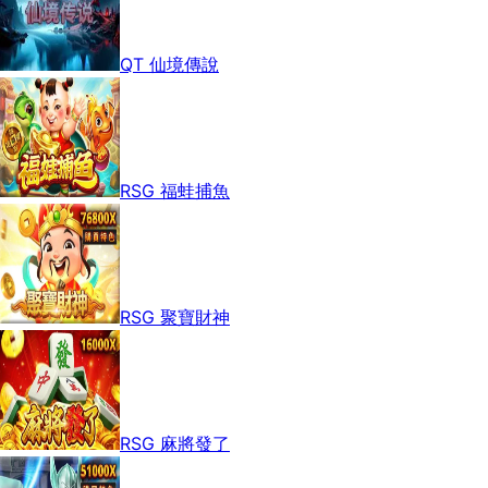
加倍
告別盲目下注！dg百家樂下載資金管理策略大公開
隨時隨地即刻開局！dg夢幻百家樂行動端讓你贏在
起跑點
掌握勝利密碼！dg百家樂帶你解鎖線上娛樂新境界
2026世足狂熱來襲！世界杯運彩全台唯一合法線
上投注24小時熱血不間斷
近期留言
尚無留言可供顯示。
DG娛樂城官方試玩站
教你DG百家樂牌路贏錢公式有一套經過