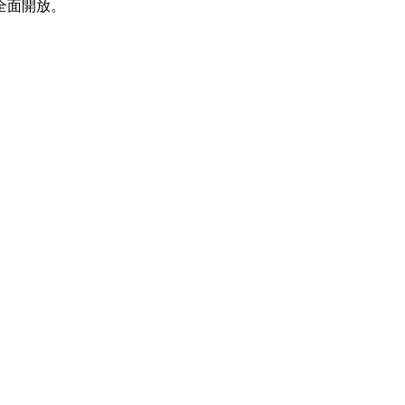
城，相比於傳統實體通路，線上娛樂城提供了更具競爭力的世界
的冠軍賠率，還是比賽進行中瞬息萬變的滾球走地盤，高賠率意
平台推薦，贏在起跑點！我們為您嚴選了今年最頂級的世足投注
超高世足賠率，別再讓低賠率吃掉你的利潤，現在就加入，享受
戶的狂歡！