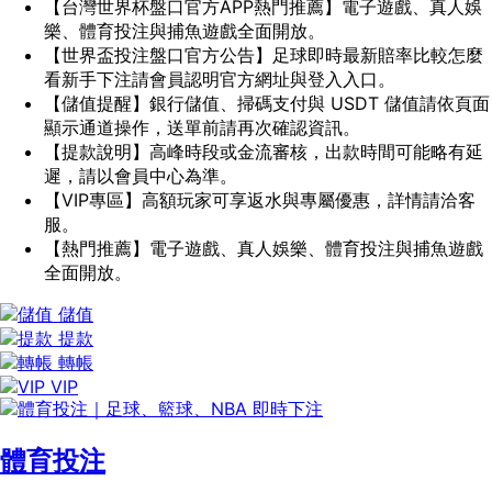
你是否曾看著世界盃賽場上屢屢發生的爆冷戰局而目
瞪口呆？在傳統玩法中，黑馬逆襲可能意味著天崩地
裂；但在世界杯讓球盤的世界裡，這反而是精明玩家
期待已久的黃金獲利機會！讓球機制完美平衡了球隊
間的實力差距，讓每一次爆冷、每一場激戰，都轉化
為實打實的財富商機。
彙整
2026 年 8 月
2026 年 7 月
2026 年 6 月