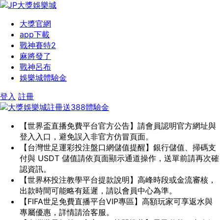
DG娛樂城官方試玩站
世界杯讓球盤
想要在世界盃期間實現勝率逆襲，關鍵在於能否看穿
盤口背後的真正玄機，深水盤代表信心十足還是誘敵
深入？淺盤又是否暗示著強隊無力大勝？這些都需要
專業的思維與全面的
世界杯讓球盤
數據支撐，我們團
隊每日不間斷監控全球各大盤口走勢，為您帶來最犀
利的賽前分析與最具價值的預測推薦，別讓機會從指
縫溜走，鎖定最專業的世界杯讓球盤推廣平台，跟著
黑馬一起逆襲，將你對足球的熱愛轉化為實質的豐厚
財富！