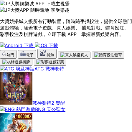
近期文章
頂級視訊dg夢幻百家樂，i88娛樂城讓您宛如置身
澳門現場
經典dg百家樂技巧對決，展現您的博弈大智慧
超值回饋拿不完！dg百家樂攻略優惠活動助你戰力
加倍
告別盲目下注！dg百家樂下載資金管理策略大公開
隨時隨地即刻開局！dg夢幻百家樂行動端讓你贏在
起跑點
近期留言